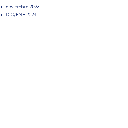
noviembre 2023
DIC/ENE 2024
FEB/MAR 2024
abril 2024
mayo 2024
verano 2024
2022-2023
año esc
septembre 2022
octubre 2022
noviembre 2022
DIC/ENE 2023
FEB/MAR 2023
abril 2023
mayo 2023
verano 2023